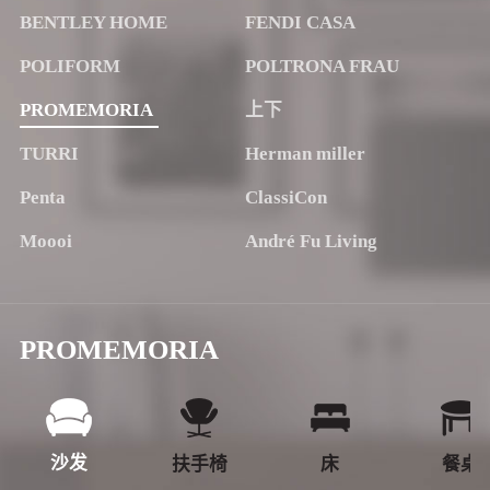
BENTLEY HOME
FENDI CASA
POLIFORM
POLTRONA FRAU
PROMEMORIA
上下
TURRI
Herman miller
Penta
ClassiCon
Moooi
André Fu Living
PROMEMORIA
沙发
扶手椅
床
餐桌