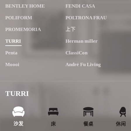
BENTLEY HOME
FENDI CASA
POLIFORM
POLTRONA FRAU
PROMEMORIA
上下
TURRI
Herman miller
Penta
ClassiCon
Moooi
André Fu Living
TURRI
沙发
床
餐桌
休闲椅