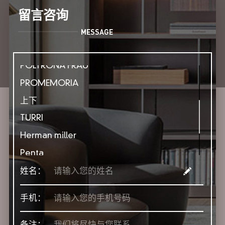
BENTLEY HOME
留言咨询
FENDI CASA
MESSAGE
POLIFORM
POLTRONA FRAU
PROMEMORIA
上下
TURRI
Herman miller
Penta
姓名：
ClassiCon
Moooi
手机：
André Fu Living